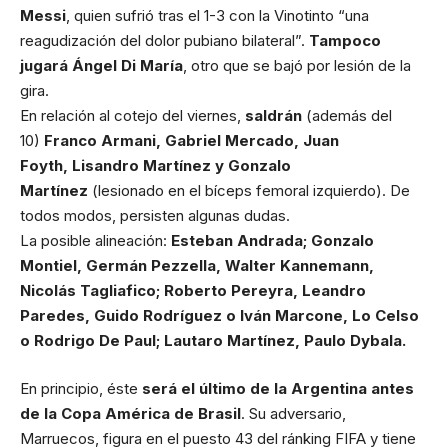
Messi
, quien sufrió tras el 1-3 con la Vinotinto “una
reagudización del dolor pubiano bilateral”.
Tampoco
jugará Ángel Di María
, otro que se bajó por lesión de la
gira.
En relación al cotejo del viernes,
saldrán
(además del
10)
Franco Armani, Gabriel Mercado, Juan
Foyth, Lisandro Martínez y Gonzalo
Martínez
(lesionado en el bíceps femoral izquierdo). De
todos modos, persisten algunas dudas.
La posible alineación:
Esteban Andrada; Gonzalo
Montiel, Germán Pezzella, Walter Kannemann,
Nicolás Tagliafico; Roberto Pereyra, Leandro
Paredes, Guido Rodríguez o Iván Marcone, Lo Celso
o Rodrigo De Paul; Lautaro Martínez, Paulo Dybala.
En principio, éste
será el último de la Argentina antes
de la Copa América de Brasil
. Su adversario,
Marruecos, figura en el puesto 43 del ránking FIFA y tiene