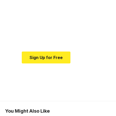
Your one-stop
resource for medical
news and education.
Your one-stop resource for
medical news and education.
Sign Up for Free
You Might Also Like