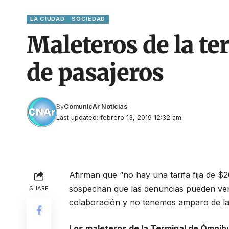
LA CIUDAD
SOCIEDAD
Maleteros de la t
de pasajeros
By
ComunicAr Noticias
Last updated: febrero 13, 2019 12:32 am
Afirman que “no hay una tarifa fija de $2
sospechan que las denuncias pueden venir
SHARE
colaboración y no tenemos amparo de la 
Los maleteros de la Terminal de Ómnib