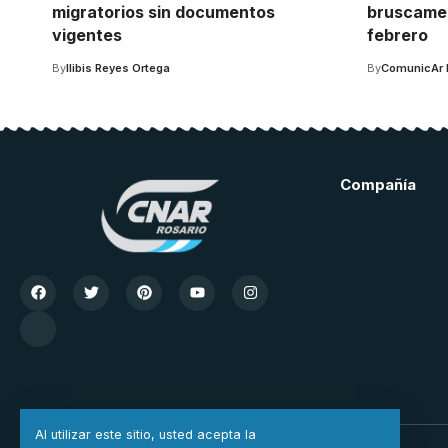
migratorios sin documentos
bruscamen
vigentes
febrero
By
Ilibis Reyes Ortega
By
ComunicAr 
Compañía
Al utilizar este sitio, usted acepta la