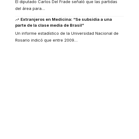
El diputado Carlos Del Frade señaló que las partidas
del área para
…
Extranjeros en Medicina: “Se subsidia a una
parte de la clase media de Brasil”
Un informe estadístico de la Universidad Nacional de
Rosario indicó que entre 2009
…
Your one-stop
resource for medical
news and education.
Your one-stop resource for
medical news and education.