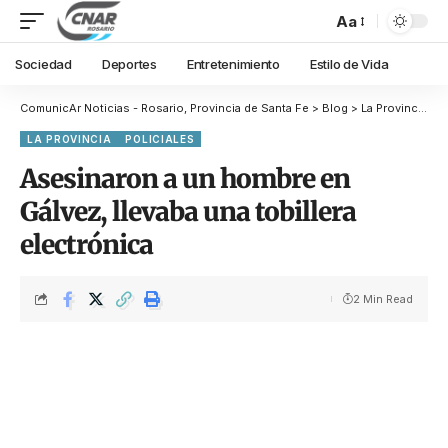
Aa
Sociedad
Deportes
Entretenimiento
Estilo de Vida
ComunicAr Noticias - Rosario, Provincia de Santa Fe
>
Blog
>
La Provincia
>
A
LA PROVINCIA
POLICIALES
Asesinaron a un hombre en
Gálvez, llevaba una tobillera
electrónica
2 Min Read