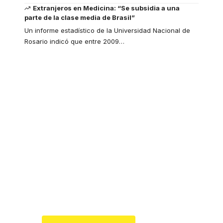
Extranjeros en Medicina: “Se subsidia a una
parte de la clase media de Brasil”
Un informe estadístico de la Universidad Nacional de
Rosario indicó que entre 2009
…
Your one-stop
resource for medical
news and education.
Your one-stop resource for
medical news and education.