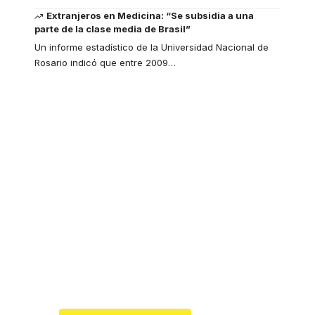
Extranjeros en Medicina: “Se subsidia a una
parte de la clase media de Brasil”
Un informe estadístico de la Universidad Nacional de
Rosario indicó que entre 2009
…
Your one-stop
resource for medical
news and education.
Your one-stop resource for
medical news and education.