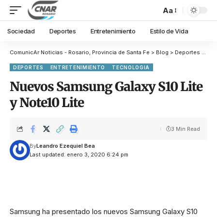
Aa
Sociedad
Deportes
Entretenimiento
Estilo de Vida
ComunicAr Noticias - Rosario, Provincia de Santa Fe
>
Blog
>
Deportes
>
Dep
DEPORTES
ENTRETENIMIENTO
TECNOLOGIA
Nuevos Samsung Galaxy S10 Lite
y Note10 Lite
3 Min Read
By
Leandro Ezequiel Bea
Last updated: enero 3, 2020 6:24 pm
Samsung ha presentado los nuevos Samsung Galaxy S10