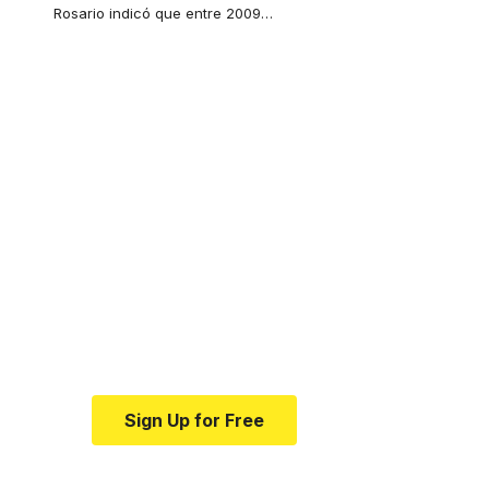
Rosario indicó que entre 2009
…
Your one-stop
resource for medical
news and education.
Your one-stop resource for
medical news and education.
Sign Up for Free