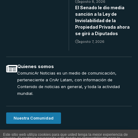
agosto 8, 2026
El Senado le dio media
sanción a la Ley de
Inviolabilidad de la
Propiedad Privada ahora
se giró a Diputados
agosto 7, 2026
Quienes somos
ComunicAr Noticias es un medio de comunicación,
perteneciente a CnAr Latam, con información de
Contenido de noticias en general, y toda la actividad
mundial.
Nuestra Comunidad
ComunicAr Noticias una realizacion de Cnar Latam 2024.
Este sitio web utiliza cookies para que usted tenga la mejor experiencia de