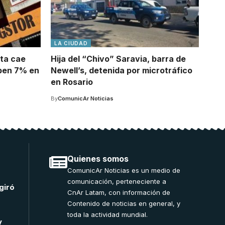
LA CIUDAD
rta cae
Hija del “Chivo” Saravia, barra de
ben 7% en
Newell’s, detenida por microtráfico
en Rosario
By
ComunicAr Noticias
Quienes somos
ComunicAr Noticias es un medio de
comunicación, perteneciente a
giró
CnAr Latam, con información de
Contenido de noticias en general, y
toda la actividad mundial.
y