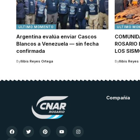
ULTIMO MOMENTO
ULTIMO MO
Argentina evalúa enviar Cascos
COMUNID
Blancos a Venezuela — sin fecha
ROSARIO 
confirmada
LOS SIS
By
Ilibis Reyes Ortega
By
Ilibis Reyes
Compañía