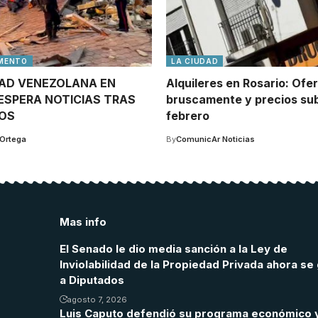
MENTO
LA CIUDAD
AD VENEZOLANA EN
Alquileres en Rosario: Ofe
ESPERA NOTICIAS TRAS
bruscamente y precios su
MOS
febrero
 Ortega
By
ComunicAr Noticias
Mas info
El Senado le dio media sanción a la Ley de
Inviolabilidad de la Propiedad Privada ahora se 
a Diputados
agosto 7, 2026
Luis Caputo defendió su programa económico 