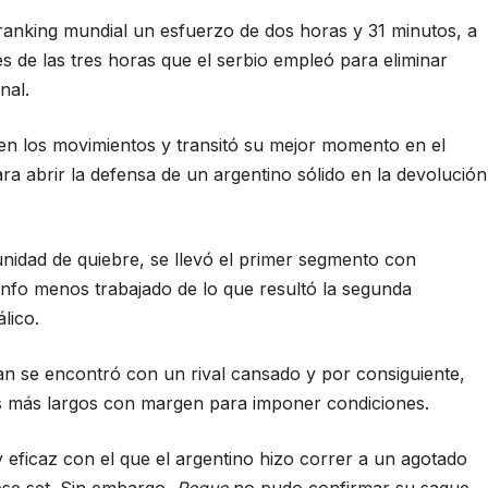
anking mundial un esfuerzo de dos horas y 31 minutos, a
 de las tres horas que el serbio empleó para eliminar
nal.
 en los movimientos y transitó su mejor momento en el
a abrir la defensa de un argentino sólido en la devolución
unidad de quiebre, se llevó el primer segmento con
unfo menos trabajado de lo que resultó la segunda
lico.
an se encontró con un rival cansado y por consiguiente,
tos más largos con margen para imponer condiciones.
eficaz con el que el argentino hizo correr a un agotado
 ese set. Sin embargo,
Peque
no pudo confirmar su saque