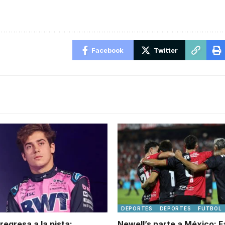
Facebook
Twitter
DEPORTES
DEPORTES
FUTBOL
regresa a la pista:
Newell’s parte a México: F