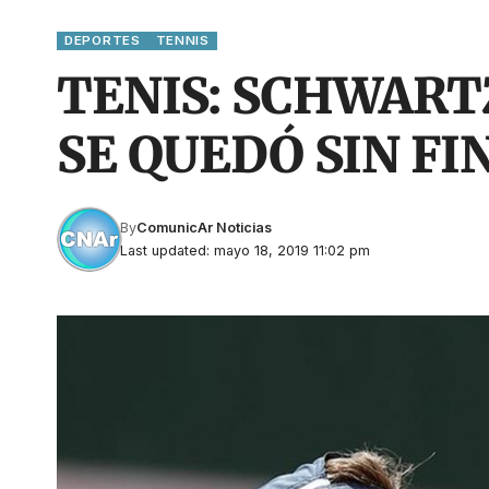
DEPORTES
TENNIS
TENIS: SCHWART
SE QUEDÓ SIN FI
By
ComunicAr Noticias
Last updated: mayo 18, 2019 11:02 pm