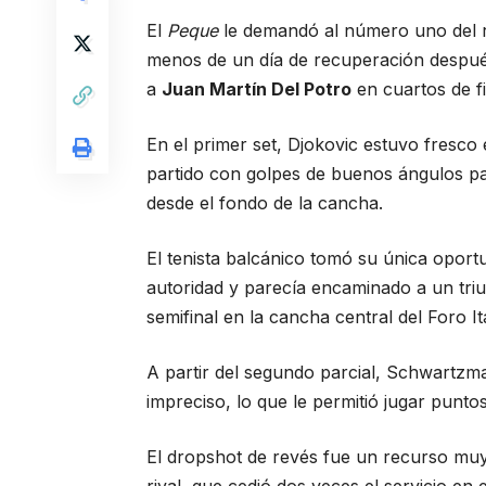
El
Peque
le demandó al número uno del r
menos de un día de recuperación después
a
Juan Martín Del Potro
en cuartos de fi
En el primer set, Djokovic estuvo fresco
partido con golpes de buenos ángulos par
desde el fondo de la cancha.
El tenista balcánico tomó su única oport
autoridad y parecía encaminado a un tri
semifinal en la cancha central del Foro Itá
A partir del segundo parcial, Schwartzm
impreciso, lo que le permitió jugar pun
El dropshot de revés fue un recurso muy 
rival, que cedió dos veces el servicio en