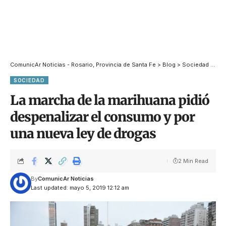
ComunicAr Noticias - Rosario, Provincia de Santa Fe
>
Blog
>
Sociedad
>
La 
SOCIEDAD
La marcha de la marihuana pidió
despenalizar el consumo y por
una nueva ley de drogas
2 Min Read
By
ComunicAr Noticias
Last updated: mayo 5, 2019 12:12 am