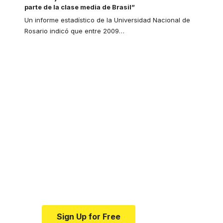
parte de la clase media de Brasil”
Un informe estadístico de la Universidad Nacional de
Rosario indicó que entre 2009
…
Your one-stop
resource for medical
news and education.
Your one-stop resource for
medical news and education.
Sign Up for Free