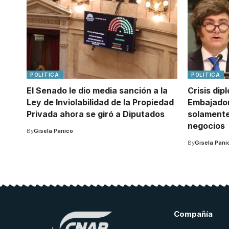
POLITICA
POLITICA
El Senado le dio media sanción a la
Crisis dip
Ley de Inviolabilidad de la Propiedad
Embajador
Privada ahora se giró a Diputados
solamente
negocios
By
Gisela Panico
By
Gisela Pani
Compañía