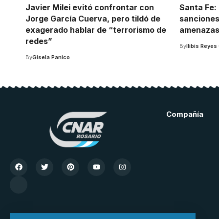
Javier Milei evitó confrontar con
Santa Fe: 
Jorge García Cuerva, pero tildó de
sanciones
exagerado hablar de “terrorismo de
amenazas 
redes”
By
Ilibis Reyes
By
Gisela Panico
Compañía