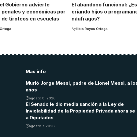
el Gobierno advierte
El abandono funcional: ¿E
 penales y económicas por
criando hijos o programan
de tiroteos en escuelas
náufragos?
 Ortega
By
Ilibis Reyes Ortega
Mas info
Murió Jorge Messi, padre de Lionel Messi, a lo
años
agosto 8, 2026
El Senado le dio media sanción a la Ley de
Inviolabilidad de la Propiedad Privada ahora se 
a Diputados
agosto 7, 2026