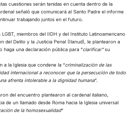
stas cuestiones serán tenidas en cuenta dentro de la
 cardenal señaló que comunicará al Santo Padre el informe
tinuar trabajando juntos en el futuro.
s
LGBT
, miembros del IIDH y del Instituto Latinoamericano
ón
del Delito y la
Justicia
Penal (Ilanud), le plantearon a
no haga una declaración pública para “
clarificar”
su
 a la Iglesia que condene la “
criminalización de las
idad internacional a reconocer que la persecución de todo
una afrenta intolerable a la dignidad humana
“.
ron del encuentro plantearon al cardenal italiano,
ncia de un llamado desde
Roma
hacia la Iglesia universal
zación de la homosexualidad
“